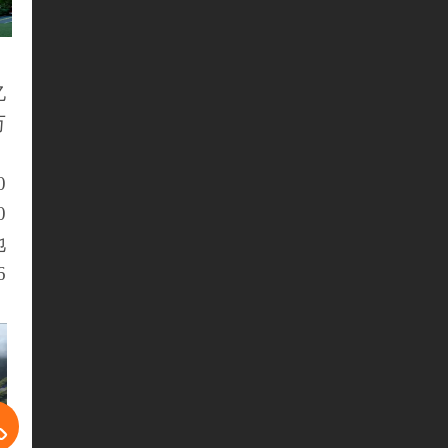
亿
万
。
0
0
地
6